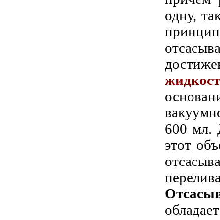
одну, та
принци
отсасыв
достиж
жидкост
основани
вакуумн
600 мл. 
этот объ
отсасыв
перелива
Отсасы
облада