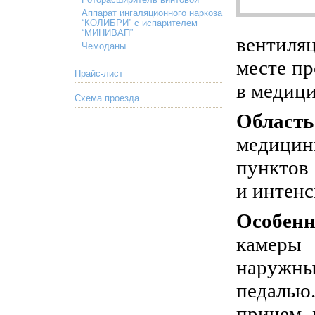
Роторасширитель винтовой
Аппарат ингаляционного наркоза
“КОЛИБРИ” с испарителем
“МИНИВАП”
вентиля
Чемоданы
месте пр
Прайс-лист
в медиц
Схема проезда
Област
медицин
пунктов
и интенс
Особенн
камеры 
наружны
педалью
причем 