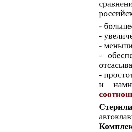
сравне
российск
- больше
- увелич
- меньши
- обесп
отсасыва
- просто
и намн
соотнош
Стерили
автоклав
Комплек