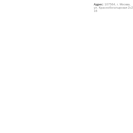
Адрес:
107564, г. Москва,
ул. Краснобогатырская 2с2
16