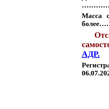
…………
Масса 
более…
От
самос
АДР.
Регист
06.07.202