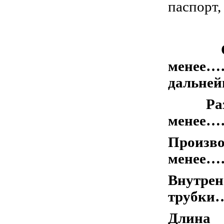
паспорт,
Основ
Обь
менее
дальней
Разр
менее
Произво
менее……
Внут
трубк
Длин